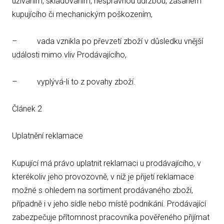
užíváním, skladováním, nesprávnou údržbou, zásahem
kupujícího či mechanickým poškozením,
– vada vznikla po převzetí zboží v důsledku vnější
události mimo vliv Prodávajícího,
– vyplývá-li to z povahy zboží.
Článek 2
Uplatnění reklamace
Kupující má právo uplatnit reklamaci u prodávajícího, v
kterékoliv jeho provozovně, v níž je přijetí reklamace
možné s ohledem na sortiment prodávaného zboží,
případně i v jeho sídle nebo místě podnikání. Prodávající
zabezpečuje přítomnost pracovníka pověřeného přijímat