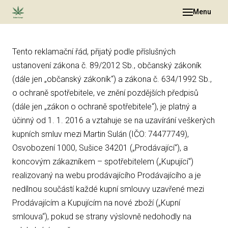
Menu
Obch
Tento reklamační řád, přijatý podle příslušných
O Vá
ustanovení zákona č. 89/2012 Sb., občanský zákoník
O ná
(dále jen „občanský zákoník“) a zákona č. 634/1992 Sb.,
o ochraně spotřebitele, ve znění pozdějších předpisů
O do
(dále jen „zákon o ochraně spotřebitele“), je platný a
Galer
účinný od 1. 1. 2016 a vztahuje se na uzavírání veškerých
Článk
kupních smluv mezi Martin Sulán (IČO: 74477749),
Osvobození 1000, Sušice 34201 („Prodávající“), a
Otáz
koncovým zákazníkem – spotřebitelem („Kupující“)
Konta
realizovaný na webu prodávajícího Prodávajícího a je
nedílnou součástí každé kupní smlouvy uzavřené mezi
Prodávajícím a Kupujícím na nové zboží („Kupní
smlouva“), pokud se strany výslovně nedohodly na