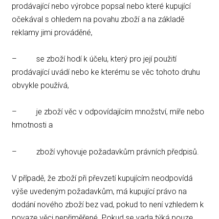
prodávající nebo výrobce popsal nebo které kupující
očekával s ohledem na povahu zboží a na základě
reklamy jimi prováděné,
– se zboží hodí k účelu, který pro její použití
prodávající uvádí nebo ke kterému se věc tohoto druhu
obvykle používá,
– je zboží věc v odpovídajícím množství, míře nebo
hmotnosti a
– zboží vyhovuje požadavkům právních předpisů.
V případě, že zboží při převzetí kupujícím neodpovídá
výše uvedeným požadavkům, má kupující právo na
dodání nového zboží bez vad, pokud to není vzhledem k
povaze věci nepřiměřené. Pokud se vada týká pouze