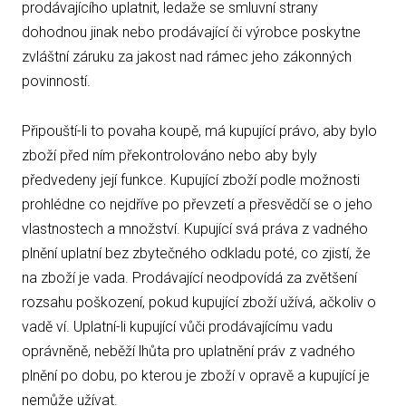
prodávajícího uplatnit, ledaže se smluvní strany
dohodnou jinak nebo prodávající či výrobce poskytne
zvláštní záruku za jakost nad rámec jeho zákonných
povinností.
Připouští-li to povaha koupě, má kupující právo, aby bylo
zboží před ním překontrolováno nebo aby byly
předvedeny její funkce. Kupující zboží podle možnosti
prohlédne co nejdříve po převzetí a přesvědčí se o jeho
vlastnostech a množství. Kupující svá práva z vadného
plnění uplatní bez zbytečného odkladu poté, co zjistí, že
na zboží je vada. Prodávající neodpovídá za zvětšení
rozsahu poškození, pokud kupující zboží užívá, ačkoliv o
vadě ví. Uplatní-li kupující vůči prodávajícímu vadu
oprávněně, neběží lhůta pro uplatnění práv z vadného
plnění po dobu, po kterou je zboží v opravě a kupující je
nemůže užívat.