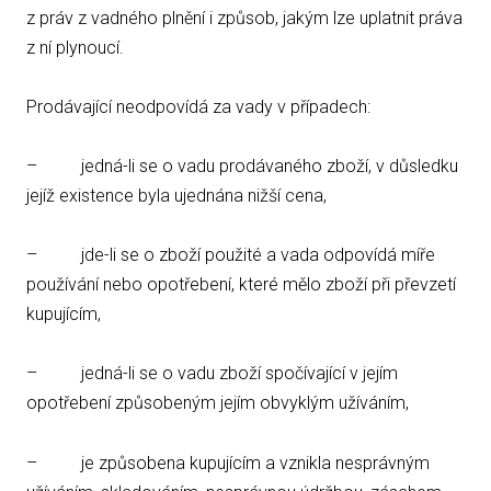
z práv z vadného plnění i způsob, jakým lze uplatnit práva
z ní plynoucí.
Prodávající neodpovídá za vady v případech:
– jedná-li se o vadu prodávaného zboží, v důsledku
jejíž existence byla ujednána nižší cena,
– jde-li se o zboží použité a vada odpovídá míře
používání nebo opotřebení, které mělo zboží při převzetí
kupujícím,
– jedná-li se o vadu zboží spočívající v jejím
opotřebení způsobeným jejím obvyklým užíváním,
– je způsobena kupujícím a vznikla nesprávným