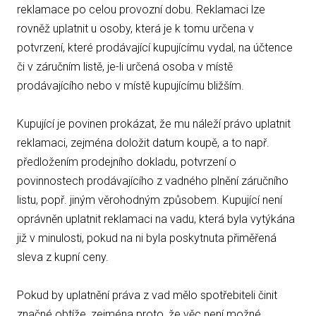
reklamace po celou provozní dobu. Reklamaci lze
rovněž uplatnit u osoby, která je k tomu určena v
potvrzení, které prodávající kupujícímu vydal, na účtence
či v záručním listě, je-li určená osoba v místě
prodávajícího nebo v místě kupujícímu bližším.
Kupující je povinen prokázat, že mu náleží právo uplatnit
reklamaci, zejména doložit datum koupě, a to např.
předložením prodejního dokladu, potvrzení o
povinnostech prodávajícího z vadného plnění záručního
listu, popř. jiným věrohodným způsobem. Kupující není
oprávněn uplatnit reklamaci na vadu, která byla vytýkána
již v minulosti, pokud na ni byla poskytnuta přiměřená
sleva z kupní ceny.
Pokud by uplatnění práva z vad mělo spotřebiteli činit
značné obtíže, zejména proto, že věc není možné