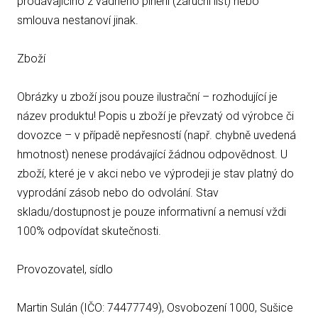
prodávajícího z vadného plnění (záruční list) nebo
smlouva nestanoví jinak.
Zboží
Obrázky u zboží jsou pouze ilustrační – rozhodující je
název produktu! Popis u zboží je převzatý od výrobce či
dovozce – v případě nepřesností (např. chybně uvedená
hmotnost) nenese prodávající žádnou odpovědnost. U
zboží, které je v akci nebo ve výprodeji je stav platný do
vyprodání zásob nebo do odvolání. Stav
skladu/dostupnost je pouze informativní a nemusí vždi
100% odpovídat skutečnosti.
Provozovatel, sídlo
Martin Sulán (IČO: 74477749), Osvobození 1000, Sušice