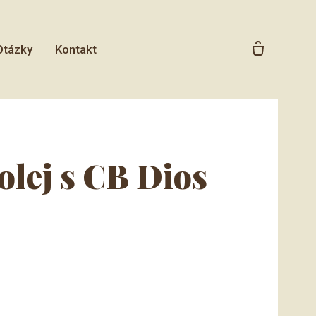
Otázky
Kontakt
lej s CB Dios
í