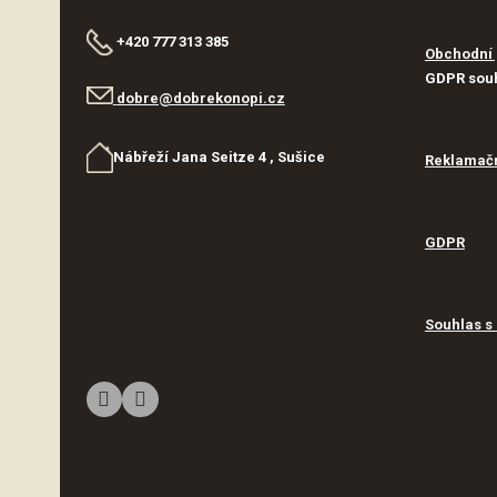
+420 777 313 385
Obchodní
GDPR sou
dobre@dobrekonopi.cz
Nábřeží Jana Seitze 4 , Sušice
Reklamačn
GDPR
Souhlas s