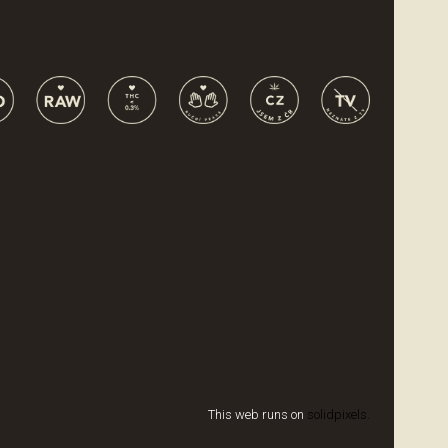
This web runs on
solidpixels.