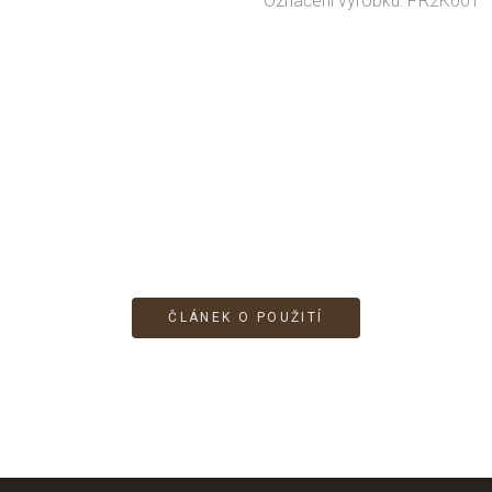
Označení výrobku: PR2K001
ČLÁNEK O POUŽITÍ