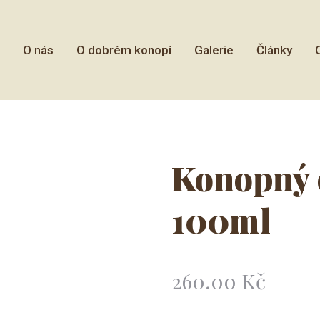
O nás
O dobrém konopí
Galerie
Články
Konopný o
100ml
Cena:
260.00 Kč
Původn
cena: