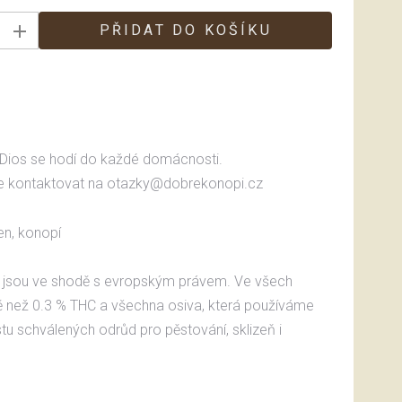
PŘIDAT DO KOŠÍKU
B Dios se hodí do každé domácnosti.
te kontaktovat na otazky@dobrekonopi.cz
en, konopí
 jsou ve shodě s evropským právem. Ve všech
ě než 0.3 % THC a všechna osiva, která používáme
istu schválených odrůd pro pěstování, sklizeň i