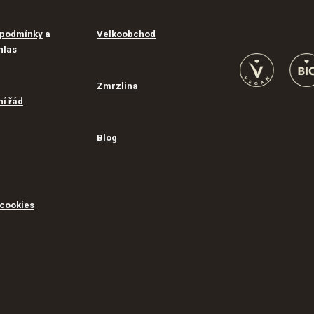
 podmínky
a
Velkoobchod
hlas
Zmrzlina
í řád
Blog
 cookies