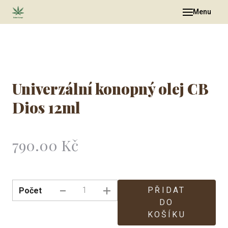
Menu
Obch
O Vá
O ná
Univerzální konopný olej CB
O do
Dios 12ml
Galer
Článk
Cena:
790.00 Kč
Původní
Otáz
cena:
Konta
PŘIDAT
Počet
DO
KOŠÍKU