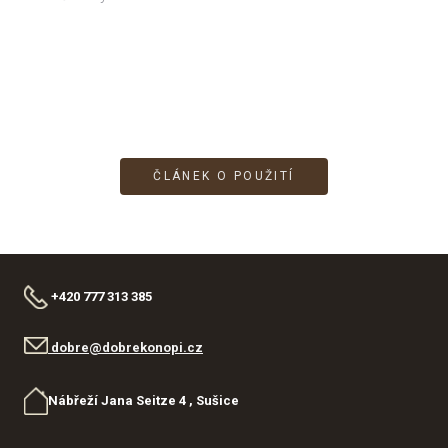
ČLÁNEK O POUŽITÍ
+420 777 313 385
dobre@dobrekonopi.cz
Nábřeží Jana Seitze 4 , Sušice